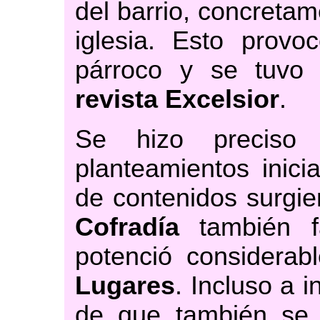
del barrio, concreta
iglesia. Esto provoc
párroco y se tuvo 
revista Excelsior
.
Se hizo preciso
planteamientos inici
de contenidos surgi
Cofradía
también fa
potenció considerab
Lugares
. Incluso a 
de que también se p