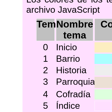
archivo JavaScript
Tema
Nombre
Co
tema
0
Inicio
1
Barrio
2
Historia
3
Parroquia
4
Cofradía
5
Índice