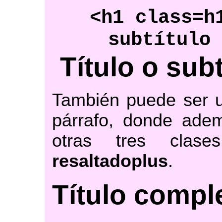
<h1 class=h
subtítulo
Título o sub
También puede ser u
párrafo, donde ad
otras tres clas
resaltadoplus
.
Título compl