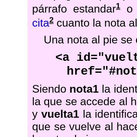
1
párrafo estandar
2
cita
cuanto la nota al
Una nota al pie se
<a id="vuel
href="#no
Siendo
nota1
la ident
la que se accede al h
y
vuelta1
la identific
que se vuelve al hace