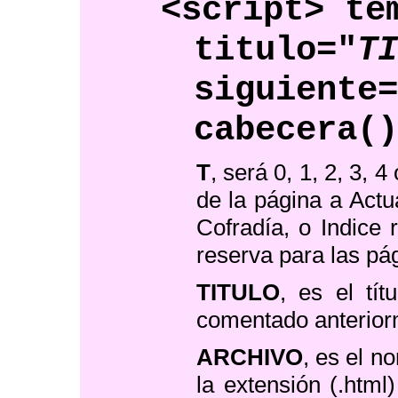
<script> te
titulo="
T
siguiente
cabecera(
T
, será 0, 1, 2, 3, 
de la página a Actua
Cofradía, o Indice 
reserva para las pá
TITULO
, es el tít
comentado anterior
ARCHIVO
, es el n
la extensión (.htm