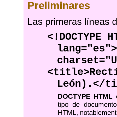
Preliminares
Las primeras líneas d
<!DOCTYPE H
lang="es"
charset="
<title>Rect
León).</t
DOCTYPE HTML
e
tipo de documento
HTML, notablemente