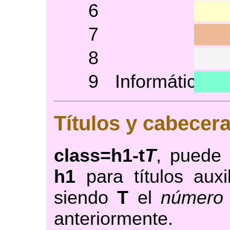
6
7
8
9
Informática
Títulos y cabecer
class=h1-t
T
, puede 
h1
para títulos auxi
siendo
T
el
número
anteriormente.